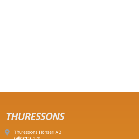
Thuressons Hönseri AB
Gillsättra 120